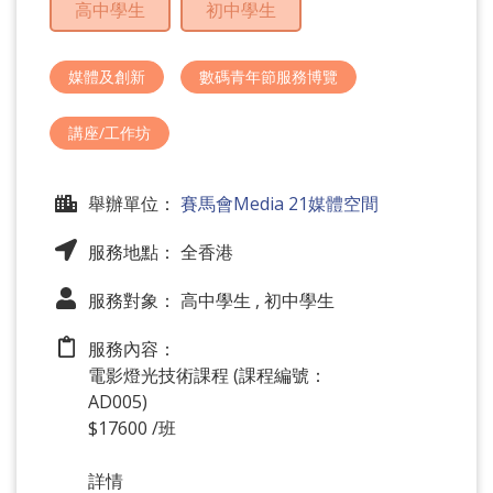
高中學生
初中學生
問
題
媒體及創新
數碼青年節服務博覽
講座/工作坊
舉辦單位：
賽馬會Media 21媒體空間
服務地點： 全香港
服務對象： 高中學生 , 初中學生
服務內容：
電影燈光技術課程 (課程編號：
AD005)
$17600 /班
詳情