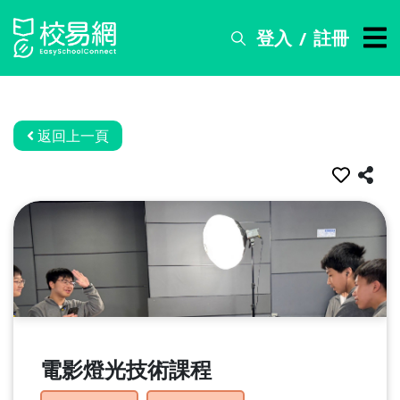
登入
註冊
/
搜
尋
服
務
返回上一頁
比
賽
資
訊
關
於
我
們
電影燈光技術課程
常
見