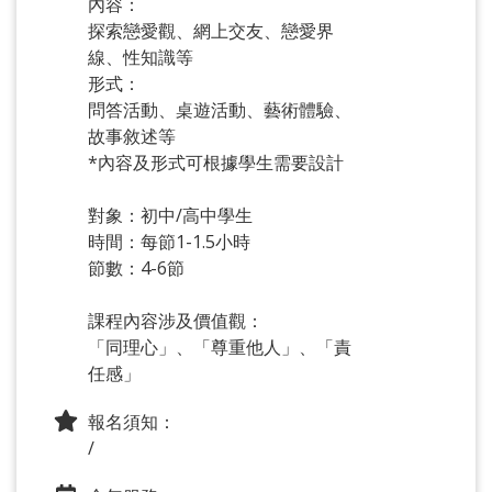
內容：
探索戀愛觀、網上交友、戀愛界
線、性知識等
形式：
問答活動、桌遊活動、藝術體驗、
故事敘述等
*內容及形式可根據學生需要設計
對象：初中/高中學生
時間：每節1-1.5小時
節數：4-6節
課程內容涉及價值觀：
「同理心」、「尊重他人」、「責
任感」
報名須知：
/