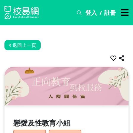
登入
註冊
/
搜
尋
服
務
返回上一頁
比
賽
資
訊
關
於
我
們
戀愛及性教育小組
常
見