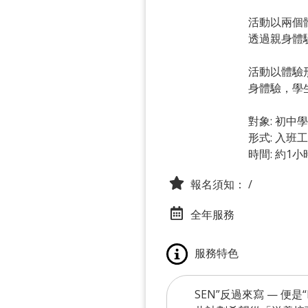
活動以兩個
透過親身體
活動以體驗
身體驗，學
對象: 初中
形式: 入班
時間: 約1小
報名須知：
/
全年服務
服務特色
SEN”反過來寫 — 便是“