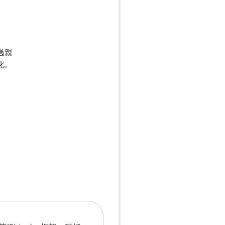
。
過親
化。