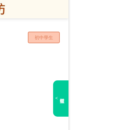
初中學生
<