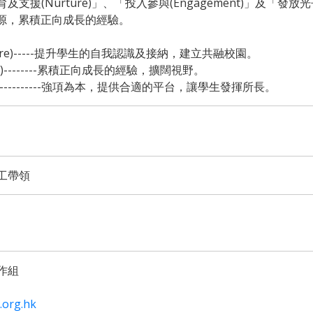
援(Nurture)」、「投入參與(Engagement)」及「發放光芒
資源，累積正向成長的經驗。
ure)-----提升學生的自我認識及接納，建立共融校園。
t)--------累積正向成長的經驗，擴闊視野。
---------------強項為本，提供合適的平台，讓學生發揮所長。
工帶領
作組
.org.hk