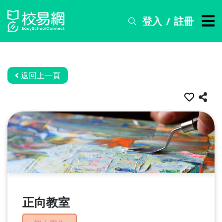
登入
註冊
/
搜
尋
服
務
返回上一頁
比
賽
資
訊
關
於
我
們
正向教室
常
見