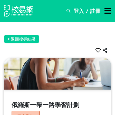
登入
註冊
/
搜
尋
服
務
返回搜尋結果
比
賽
資
訊
關
於
我
們
俄羅斯一帶一路學習計劃
常
見