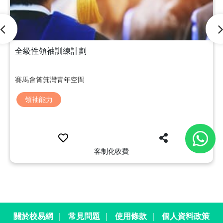
全級性領袖訓練計劃
賽馬會筲箕灣青年空間
領袖能力
客制化收費
關於校易網
｜
常見問題
｜
使用條款
｜
個人資料政策