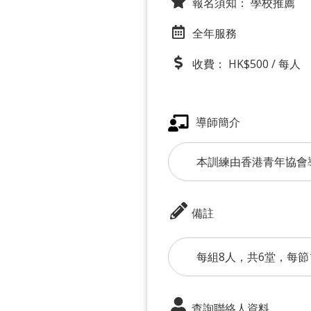
報名須知：
學校推薦
全年服務
收費： HK$500 / 每人
導師簡介
本訓練由香港青年協會
備註
每組8人，共6堂，每節1
查詢聯絡人資料