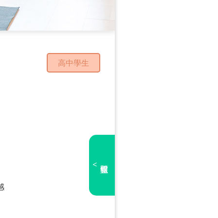
高中學生
<
感