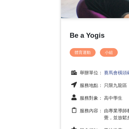
Be a Yogis
體育運動
小組
舉辦單位：
賽馬會橫頭
服務地點： 只限九龍區
服務對象： 高中學生
服務內容：
由專業導師
覺，並放鬆