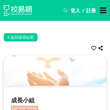
登入
註冊
/
搜
尋
服
務
返回搜尋結果
比
賽
資
訊
關
於
我
們
成長小組
常
見