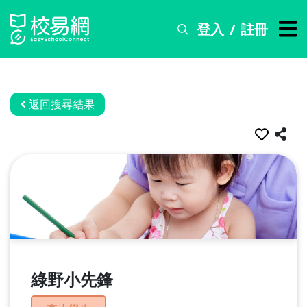
登入
註冊
/
搜
尋
服
務
返回搜尋結果
比
賽
資
訊
關
於
我
們
綠野小先鋒
常
見