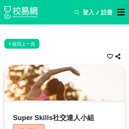
登入
註冊
/
搜
尋
服
務
返回上一頁
比
賽
資
訊
關
於
我
們
Super Skills社交達人小組
常
見