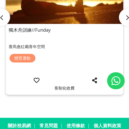
獨木舟訓練//Funday
賽馬會紅磡青年空間
體育運動
客制化收費
關於校易網
｜
常見問題
｜
使用條款
｜
個人資料政策