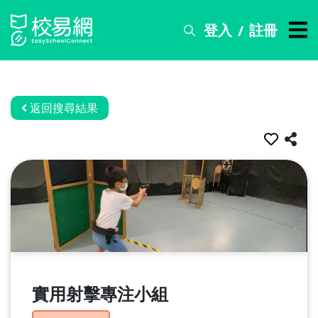
登入
註冊
/
搜
尋
服
務
返回搜尋結果
比
賽
資
訊
關
於
我
們
實用射擊專注小組
常
見