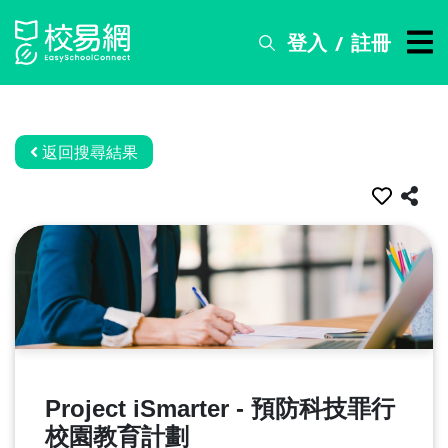
登入
註冊
/
搜
尋
服
務
返回搜尋結果
比
賽
資
訊
關
於
我
們
Project iSmarter - 預防科技罪行
常
校園教育計劃
見