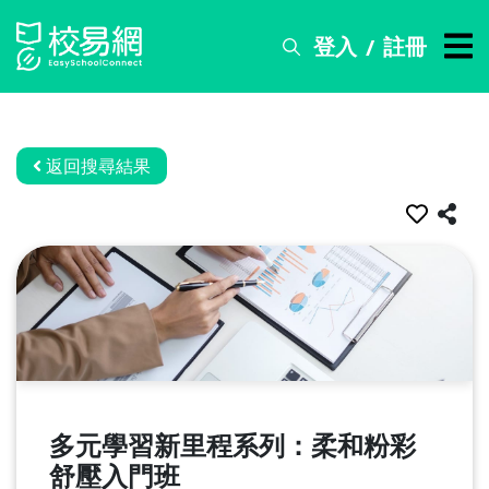
登入
註冊
/
搜
尋
服
務
返回搜尋結果
比
賽
資
訊
關
於
我
們
多元學習新里程系列：柔和粉彩
常
舒壓入門班
見