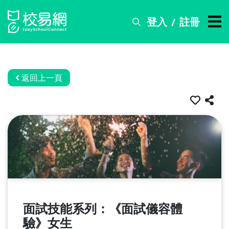
登入
註冊
/
搜
尋
服
務
返回上一頁
比
賽
資
訊
關
於
我
們
面試技能系列：《面試儀容體
常
驗》女生
見