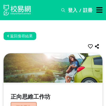
登入
註冊
/
搜
尋
服
務
返回搜尋結果
比
賽
資
訊
關
於
我
們
正向思維工作坊
常
見