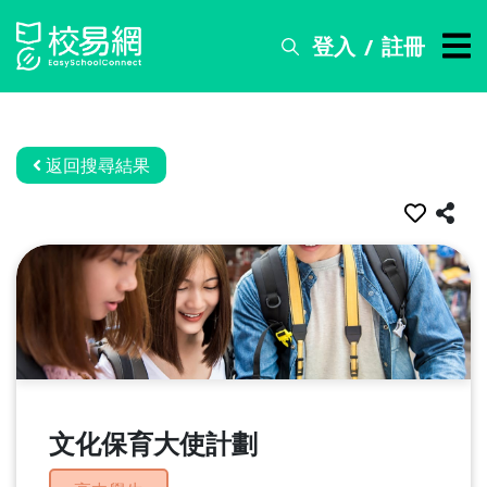
登入
註冊
/
搜
尋
服
務
返回搜尋結果
比
賽
資
訊
關
於
我
們
文化保育大使計劃
常
見