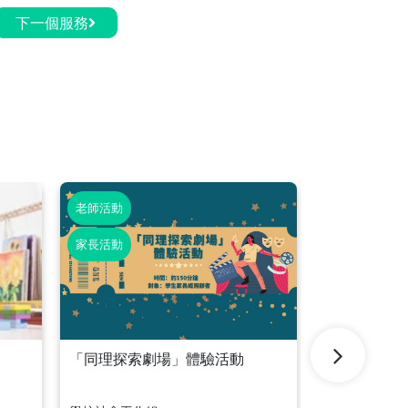
下一個服務
老師活動
學生活動
家長活動
「同理探索劇場」體驗活動
I-Check
試 I-Check S
Assessment