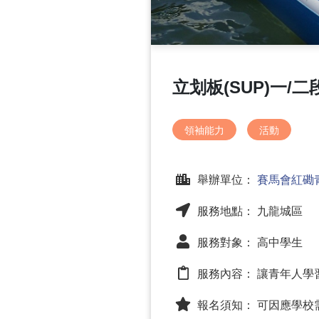
立划板(SUP)一/
領袖能力
活動
舉辦單位：
賽馬會紅磡
服務地點： 九龍城區
服務對象： 高中學生
服務內容：
讓青年人學
報名須知：
可因應學校