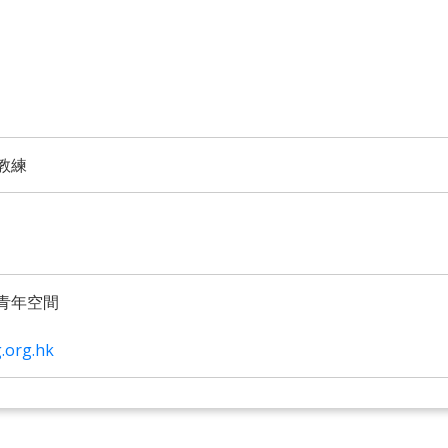
教練
青年空間
.org.hk