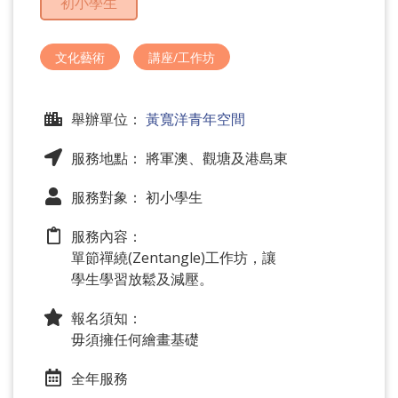
初小學生
問
題
文化藝術
講座/工作坊
舉辦單位：
黃寬洋青年空間
服務地點： 將軍澳、觀塘及港島東
服務對象： 初小學生
服務內容：
單節禪繞(Zentangle)工作坊，讓
學生學習放鬆及減壓。
報名須知：
毋須擁任何繪畫基礎
全年服務