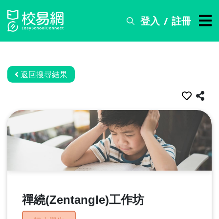
登入
註冊
/
搜
尋
服
務
返回搜尋結果
比
賽
資
訊
關
於
我
們
禪繞(Zentangle)工作坊
常
見