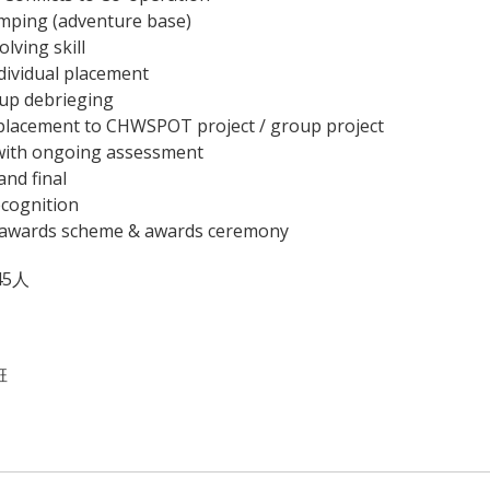
amping (adventure base)
lving skill
ndividual placement
oup debrieging
 placement to CHWSPOT project / group project
 with ongoing assessment
and final
ecognition
ol awards scheme & awards ceremony
5人
班