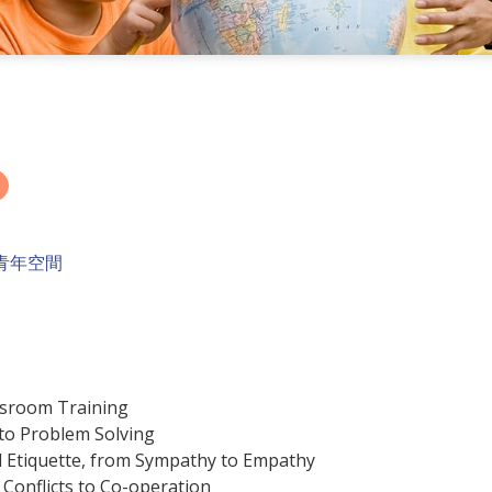
青年空間
ssroom Training
y to Problem Solving
d Etiquette, from Sympathy to Empathy
 Conflicts to Co-operation