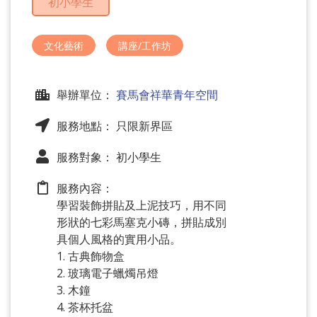
初小學生
問
題
文化藝術
講座/工作坊
舉辦單位：
賽馬會祥華青年空間
服務地點： 只限新界區
服務對象： 初小學生
服務內容：
學習裝飾拼貼及上泥技巧，用不同
形狀的七彩馬塞克小磚，拼貼成別
具個人風格的實用小品。
1. 古典飾物盒
2. 玻璃電子蠟燭吊燈
3. 木鐘
4. 茶杯托盆