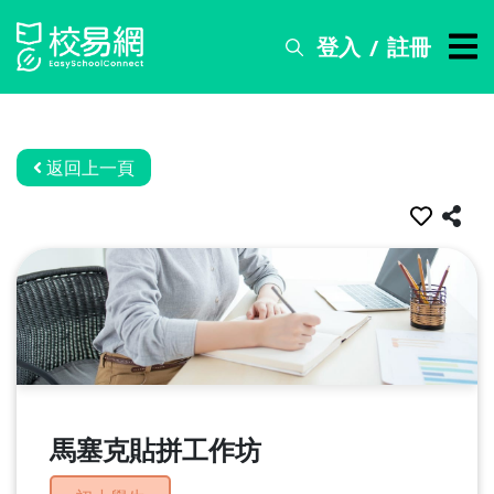
登入
註冊
/
搜
尋
服
務
返回上一頁
比
賽
資
訊
關
於
我
們
馬塞克貼拼工作坊
常
見