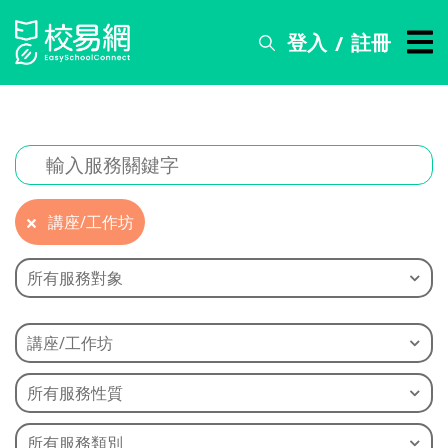
登入
註冊
/
搜
尋
服
務
比
賽
講座/工作坊
資
訊
所有服務對象
關
於
講座/工作坊
我
們
所有服務性質
常
見
所有服務類別