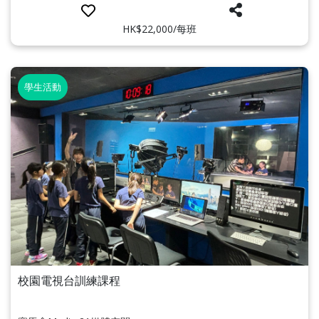
HK$22,000/每班
學生活動
校園電視台訓練課程